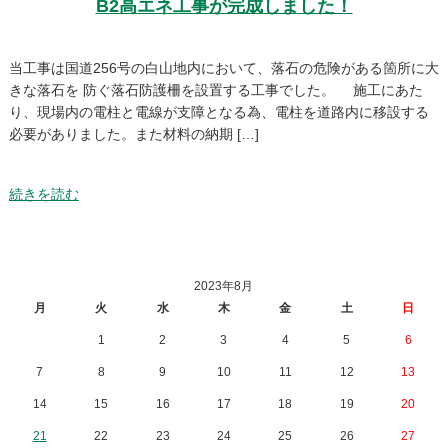
B2高エネ工事が完成しました！
当工事は国道256号の白山地内において、落石の危険がある箇所に大
きな落石を 防ぐ落石防護柵を設置する工事でした。 施工にあた
り、現場内の電柱と電線が支障となる為、電柱を道路内に移設する
必要がありました。また材料の納期 […]
続きを読む
2023年8月
月
火
水
木
金
土
日
1
2
3
4
5
6
7
8
9
10
11
12
13
14
15
16
17
18
19
20
21
22
23
24
25
26
27