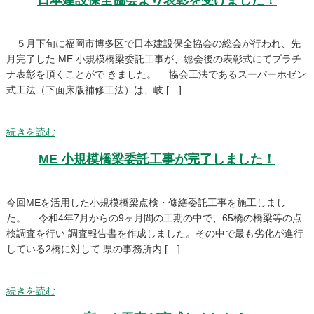
日本建設保全協会より表彰を受けました！
５月下旬に福岡市博多区で日本建設保全協会の総会が行われ、先
月完了した ME 小規模橋梁委託工事が、総会後の表彰式にてプラチ
ナ表彰を頂くことがで きました。 協会工法であるスーパーホゼン
式工法（下面床版補修工法）は、岐 […]
続きを読む
ME 小規模橋梁委託工事が完了しました！
今回MEを活用した小規模橋梁点検・修繕委託工事を施工しまし
た。 令和4年7月からの9ヶ月間の工期の中で、65橋の橋梁等の点
検調査を行い 調査報告書を作成しました。その中で最も劣化が進行
している2橋に対して 県の事務所内 […]
続きを読む