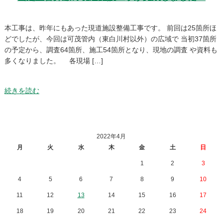
本工事は、昨年にもあった現道施設整備工事です。 前回は25箇所ほ
どでしたが、今回は可茂管内（東白川村以外）の広域で 当初37箇所
の予定から、調査64箇所、施工54箇所となり、現地の調査 や資料も
多くなりました。 各現場 […]
続きを読む
2022年4月
月
火
水
木
金
土
日
1
2
3
4
5
6
7
8
9
10
11
12
13
14
15
16
17
18
19
20
21
22
23
24