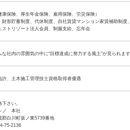
健康保険、厚生年金保険、雇用保険、労災保険）
、財形貯蓄制度、代休制度、自社賃貸マンション家賃補助制度
ェストリゾート法人会員、制服支給、忘年会
ムな社内の雰囲気の中に“目標達成に努力する風土”が見られま
免許、土木施工管理技士資格取得者優遇
絡下さい。
シノ 本社
郡白川町坂ノ東5739番地
-75-2136