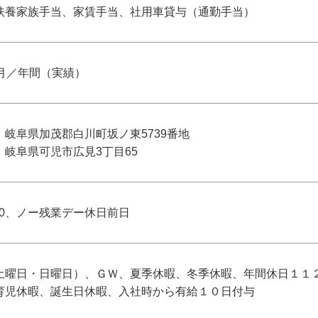
扶養家族手当、家賃手当、社用車貸与（通勤手当）
ヶ月／年間（実績）
県加茂郡白川町坂ノ東5739番地
岐阜県可児市広見3丁目65
7:00、ノー残業デー休日前日
土曜日・日曜日）、ＧＷ、夏季休暇、冬季休暇、年間休日１１
育児休暇、誕生日休暇、入社時から有給１０日付与