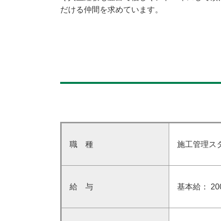
だける仲間を求めています。
職 種
施工管理ス
給 与
基本給： 20